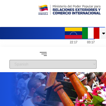
Embajada de Venezuela en Italia
22
:
17
03
:
17