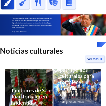
Noticias culturales
Yaracuy declara
nuevos
patrimonios
culturales para
fortalecer la
identidad
Tambores de San
nacional
Juan fortalecen
Registro
la identidad
16 de junio de 2026
artesanal