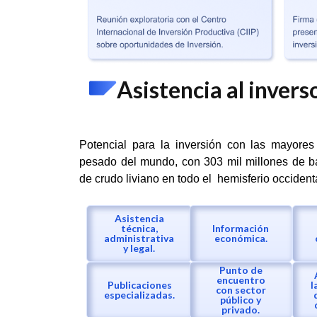
Asistencia al invers
Potencial para la inversión con las mayore
pesado del mundo, con 303 mil millones de ba
de crudo liviano en todo el hemisferio occidenta
Asistencia
técnica,
Información
administrativa
económica.
y legal.
Punto de
encuentro
Publicaciones
l
con sector
especializadas.
público y
privado.