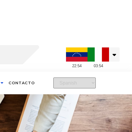
22
:
54
03
:
54
CONTACTO