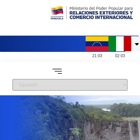
Embajada de Venezuela en Italia
21
:
03
02
:
03