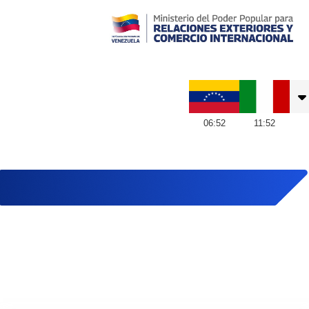
Embajada de Venezuela en Italia
06
:
52
11
:
52