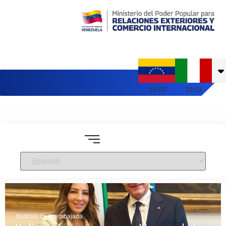
Embajada de Venezuela en Italia
14
:
53
19
:
53
Noticias de la embajada