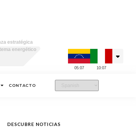
nza estratégica
stema energético
05
:
07
10
:
07
CONTACTO
DESCUBRE NOTICIAS