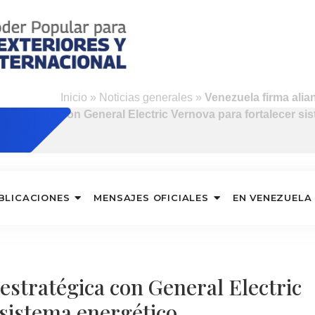
Inicio
»
Noticias generales
»
Venezuela firma alia
con General Electric Vernova para fortalecer si
BLICACIONES
MENSAJES OFICIALES
EN VENEZUELA
estratégica con General Electric
 sistema energético