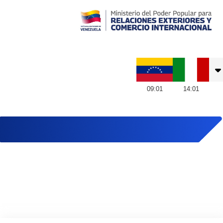
Embajada de Venezuela en Italia
09
:
01
14
:
01