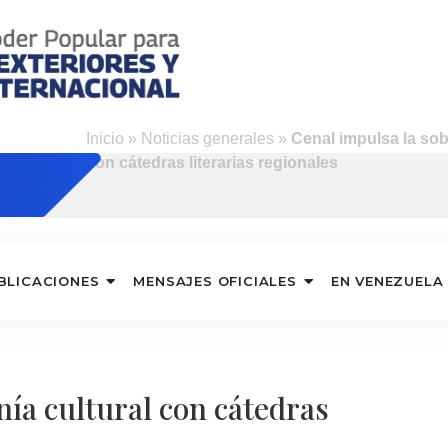
Inicio
»
Noticias generales
»
Cenal impulsa la sob
con cátedras literarias regionales
BLICACIONES
MENSAJES OFICIALES
EN VENEZUELA
nía cultural con cátedras