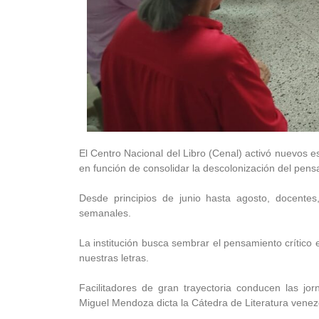
El Centro Nacional del Libro (Cenal) activó nuevos 
en función de consolidar la descolonización del pens
Desde principios de junio hasta agosto, docentes, 
semanales.
La institución busca sembrar el pensamiento crítico 
nuestras letras.
Facilitadores de gran trayectoria conducen las jo
Miguel Mendoza dicta la Cátedra de Literatura venezol