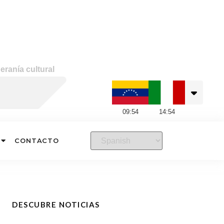
eranía cultural
09
:
54
14
:
54
CONTACTO
DESCUBRE NOTICIAS