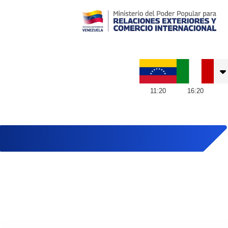
Embajada de Venezuela en Italia
11
:
20
16
:
20