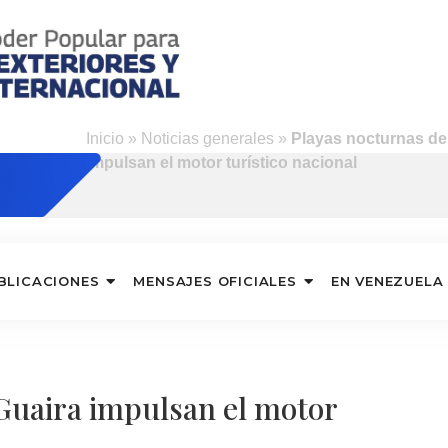
Inicio
»
Noticias generales
»
Playas nocturnas de
impulsan el motor turístico nacional
BLICACIONES
MENSAJES OFICIALES
EN VENEZUELA
Guaira impulsan el motor