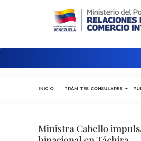
Embajada de Venezuela en Italia
INICIO
TRÁMITES CONSULARES
PU
Ministra Cabello impuls
binacional en Táchira