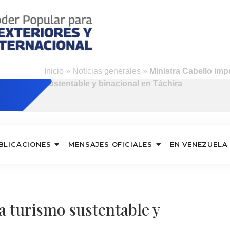
Inicio
»
Noticias generales
»
Ministra Cabello imp
sustentable y binacional en Táchira
BLICACIONES
MENSAJES OFICIALES
EN VENEZUELA
a turismo sustentable y