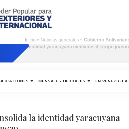
Inicio
»
Noticias generales
»
Gobierno Bolivariano
identidad yaracuyana mediante el joropo jorco
BLICACIONES
MENSAJES OFICIALES
EN VENEZUELA
nsolida la identidad yaracuyana
oneao