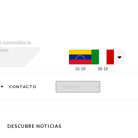
 consolida la
neao
01
:
18
06
:
18
CONTACTO
DESCUBRE NOTICIAS