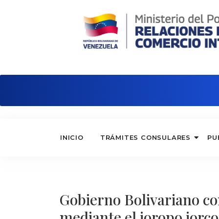
Embajada de Venezuela en Italia
INICIO
TRÁMITES CONSULARES
PU
Gobierno Bolivariano co
mediante el joropo jorc