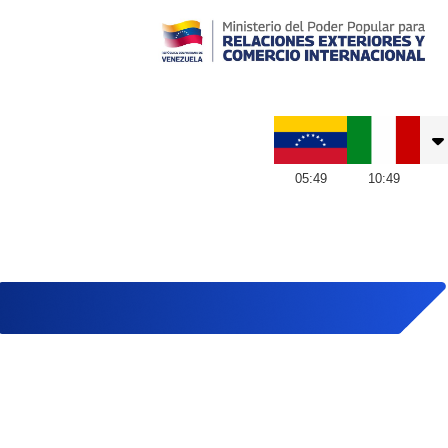
Embajada de Venezuela en Italia
05
:
49
10
:
49