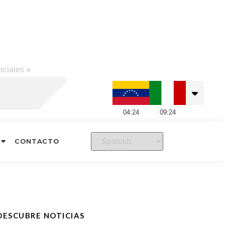
rciales
»
04
:
24
09
:
24
CONTACTO
DESCUBRE NOTICIAS