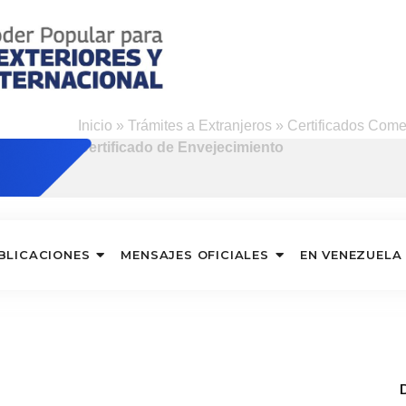
Inicio
»
Trámites a Extranjeros
»
Certificados Come
Certificado de Envejecimiento
BLICACIONES
MENSAJES OFICIALES
EN VENEZUELA