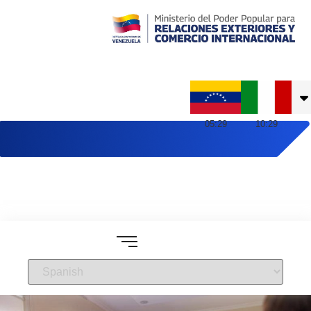
Embajada de Venezuela en Italia
05
:
29
10
:
29